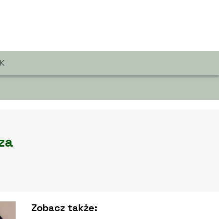
K
za
Zobacz także: