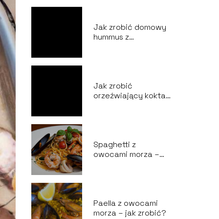
Jak zrobić domowy
hummus z
ciecierzycy?
Jak zrobić
orzeźwiający koktajl
owocowy na lato?
Spaghetti z
owocami morza –
przepis
Paella z owocami
morza – jak zrobić?