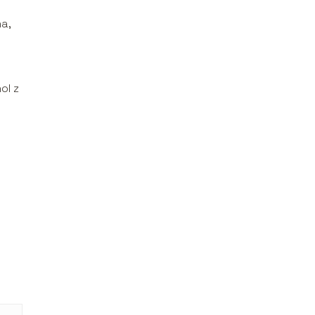
a,
ol z