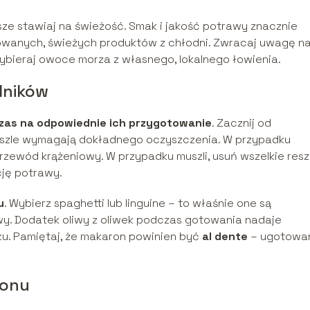
e stawiaj na świeżość. Smak i jakość potrawy znacznie
kowanych, świeżych produktów z chłodni. Zwracaj uwagę n
ybieraj owoce morza z własnego, lokalnego łowienia.
dników
as na odpowiednie ich przygotowanie
. Zacznij od
uszle wymagają dokładnego oczyszczenia. W przypadku
rzewód krążeniowy. W przypadku muszli, usuń wszelkie resz
cję potrawy.
u
. Wybierz spaghetti lub linguine – to właśnie one są
wy. Dodatek oliwy z oliwek podczas gotowania nadaje
. Pamiętaj, że makaron powinien być
al dente
– ugotowa
ronu