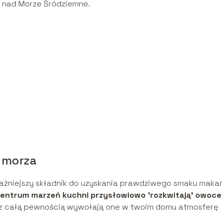
 nad Morze Śródziemne.
 morza
ważniejszy składnik do uzyskania prawdziwego smaku maka
entrum marzeń kuchni przysłowiowo 'rozkwitają’ owoce
e – z całą pewnością wywołają one w twoim domu atmosferę