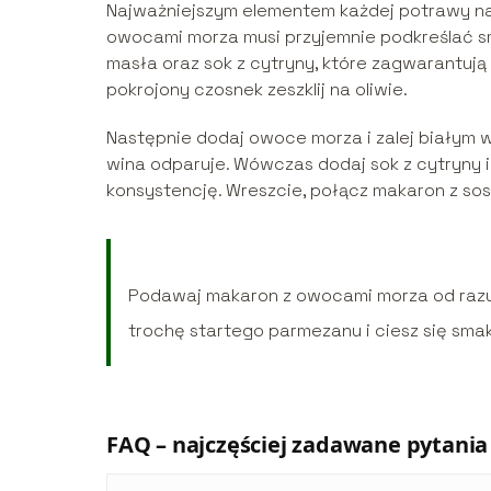
Najważniejszym elementem każdej potrawy na 
owocami morza musi przyjemnie podkreślać sm
masła oraz sok z cytryny, które zagwarantuj
pokrojony czosnek zeszklij na oliwie.
Następnie dodaj owoce morza i zalej białym w
wina odparuje. Wówczas dodaj sok z cytryny i
konsystencję. Wreszcie, połącz makaron z sos
Podawaj makaron z owocami morza od razu 
trochę startego parmezanu i ciesz się sma
FAQ – najczęściej zadawane pytania