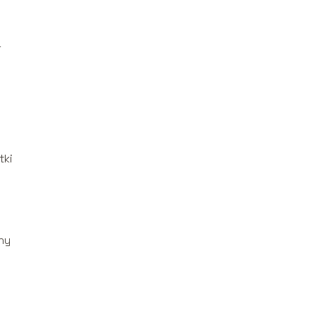
a
tki
ny