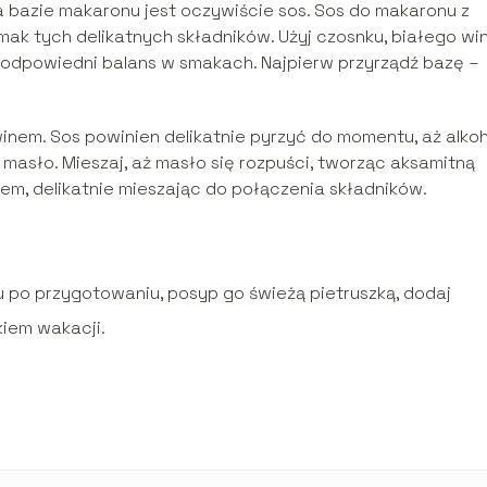
bazie makaronu jest oczywiście sos. Sos do makaronu z
ak tych delikatnych składników. Użyj czosnku, białego win
ą odpowiedni balans w smakach. Najpierw przyrządź bazę –
inem. Sos powinien delikatnie pyrzyć do momentu, aż alkoh
 masło. Mieszaj, aż masło się rozpuści, tworząc aksamitną
em, delikatnie mieszając do połączenia składników.
po przygotowaniu, posyp go świeżą pietruszką, dodaj
kiem wakacji.