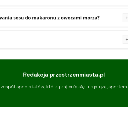
towania sosu do makaronu z owocami morza?
?
Redakcja przestrzenmiasta.pl
zespół specjalistów, którzy zajmują się turystyką, sportem